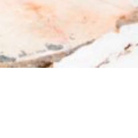
ΠΑΝΑΓΊΑ ΕΚΑΤΟΝΤΑΠΥΛΙΑΝΉ
ΣΤΗΝ ΠΆΡΟ
Η εκκλησία της Παναγίας Εκατοπυλιανής
βρίσκεται στην Παροικία, μόλις 200 μέτρα
μακριά από το λιμάνι και είναι η πιο επιβλητική
εκκλησία των Κυκλάδων, αλλά και από τις πιο
σημαντικές εκκλησίες στην Ελλάδα, ηλικίας
περίπου 1.600 χρόνων. Στις 15 Αυγούστου είναι